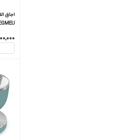
اجاق ال
1EGMEU
200,000