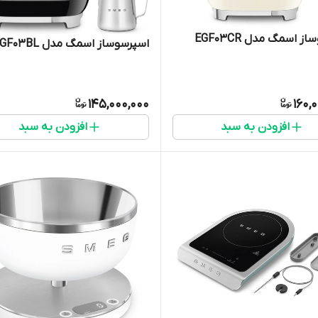
ز اسمگ مدل EGF03CR
اسپرسوساز اسمگ مدل EGF03BL
145,000,000
160,
افزودن به سبد
افزودن به سبد