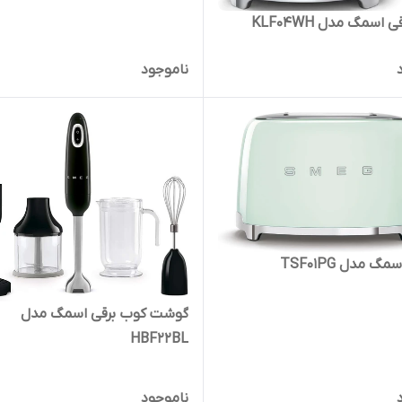
 اسمگ مدل KLF04WH
ناموجود
گ مدل TSF01PG
گوشت کوب برقی اسمگ مدل
HBF22BL
ناموجود