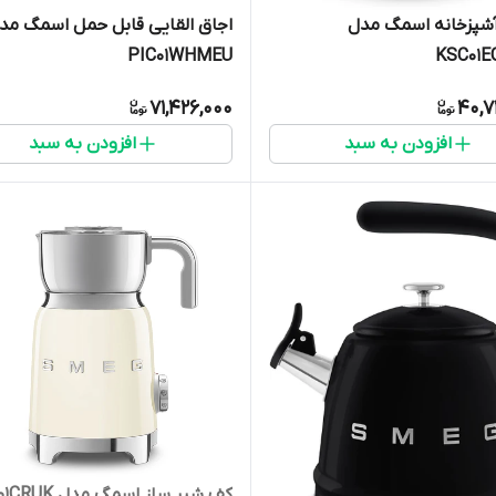
آشپزخانه اسمگ مدل
اجاق القایی قابل حمل اسمگ مد
PIC01WHMEU
KSC01
71,426,000
40,7
افزودن به سبد
افزودن به سبد
کف شیر ساز اسمگ مدل MFF01CRUK