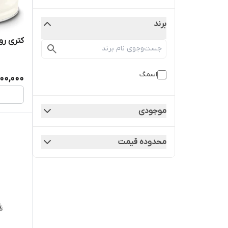
برند
کتری روگاز
اسمگ
200,000
موجودی
محدوده قیمت