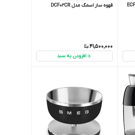
قهوه ساز اسمگ مدل DCF02CR
41,500,000
افزودن به سبد