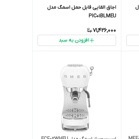
ل
اجاق القایی قابل حمل اسمگ مدل
PIC01BLMEU
71,426,000
افزودن به سبد
اسپرسوساز اسمگ مدل ECF02WHEU