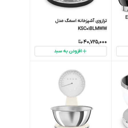
ترازوی آشپزخانه اسمگ مدل
KSC01BLMWW
40,725,000
افزودن به سبد