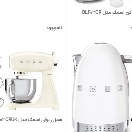
 اسمگ مدل BLF03CR
ناموجود
همزن برقی اسمگ مدل SMF03CRUK