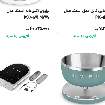
قایی قابل حمل اسمگ مدل
ترازوی آشپزخانه اسمگ مدل
KSC01WHMWW
PIC0
40,725,000
71,
افزودن به سبد
افزودن به سبد