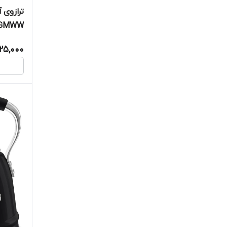
ترازوی 
EGMWW
25,000