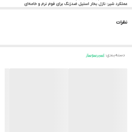
عملکرد شیر: نازل بخار استیل ضدزنگ برای فوم نرم و خامه‌ای
چراغ نشانگر
قابلیت Cold Brew: استخراج سرد و آهسته برای نوشیدنی ملایم و تازه
ندارد
نظرات
قابلیت استفاده از پودر قهوه
دارد
صفحه پیش گرم نگهدارنده
دارد
دسته‌بندی
:
اسپرسوساز
سینی چکه گیر آب
دارد
ظرفیت
یک پیمانه قهوه