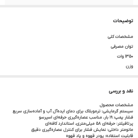
ظرفیت
یک پیمانه قهوه
توضیحات
نازل بخار
دارد
مشخصات کلی
قابلیت استفاده از
دارد
توان مصرفی
پودر قهوه
1350 وات
وزن
4.7 کیلوگرم
گنجایش مخزن آب
نقد و بررسی
1.1 لیتر
مشخصات محصول
صفحه نمایش
سیستم گرمایشی: ترموبلاک برای دمای ایده‌آل آب و آماده‌سازی سریع
دارد
فشار پمپ: ۱۹ بار، مناسب عصاره‌گیری حرفه‌ای اسپرسو
پرتافیلتر: حرفه‌ای ۵۸ میلی‌متری، استاندارد کافه‌ای
نازل بخار
مانومتر داخلی: نمایش فشار برای کنترل عصاره‌گیری دقیق
دارد
قابلیت استفاده: پودر قهوه و پاد قهوه