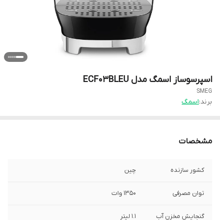
اسپرسوساز اسمگ مدل ECF03BLEU
SMEG
برند:
اسمگ
مشخصات
کشور سازنده
چین
توان مصرفی
1350 وات
گنجایش مخزن آب
1.1 لیتر