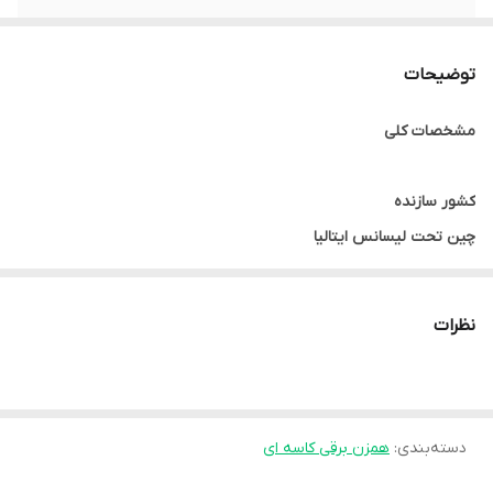
تنظیمات سرعت
10 سرعته
توضیحات
جنس میله ها
استیل ضد زنگ
مشخصات کلی
کاسه چرخان
ندارد
کشور سازنده
چین تحت لیسانس ایتالیا
نوع دستگاه
نظرات
همزن کاسه دار
توان مصرفی
800 وات
دسته‌بندی
:
همزن برقی کاسه ای