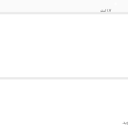
۱.۷ لیتر
دارد
دارد
ضد رسوب قابل تعویض استیل ضد زنگ
ید.