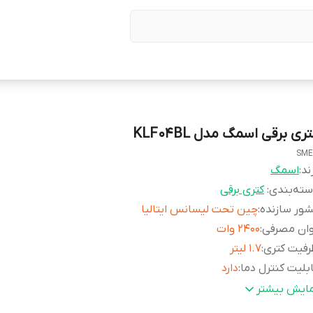
ری برقی اسمگ مدل KLF04BL
SME
ند:
اسمگ
ته‌بندی
:
کتری برقی
ور سازنده
:
چین تحت لیسانس ایتالیا
وان مصرفی
:
۲۴۰۰ وات
فیت کتری
:
۱.۷ لیتر
بلیت کنترل دما
:
دارد
نامه گرم نگهدارنده
:
دارد
مایش بیشتر
لتر
:
ضد رسوب قابل تعویض استیل ضد زنگ