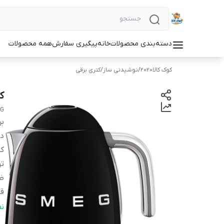
دسته‌بندی محصولات
خانه
پیگیری سفارش
همه محصولات
کوک کالا2020
/
نوشیدنی ساز
/
کتری برقی
کت
G
بر
دس
کش
ت
ظر
قا
بر
ن
فی