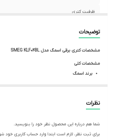
ظرفیت کتری
قابلیت کنترل دما
توضیحات
برنامه گرم نگهدارنده
مشخصات
کتری برقی اسمگ مدل SMEG KLF04BL
فیلتر
مشخصات کلی
برند
اسمگ
رنگ
مشکی
کشور سازنده
چین تحت لیسانس ایتالیا
نظرات
مشخصات فنی
نوع دستگاه
کتری برقی
سری
50s style
شما هم درباره این محصول نظر خود را بنویسید.
توان مصرفی
۲۴۰۰ وات
برای ثبت نظر، لازم است ابتدا وارد حساب کاربری خود شو