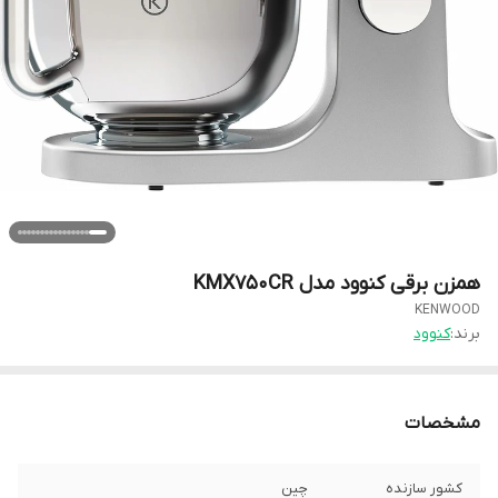
همزن برقی کنوود مدل KMX750CR
KENWOOD
برند:
کنوود
مشخصات
کشور سازنده
چین