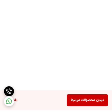
جنس بدنه
پلاستیک
گنجایش و ابعاد
وزن
۹.۱ کیلوگرم
ارتفاع
۳۸۵ میلیمتر
عرض
۲۴۰ میلیمتر
عمق
۳۵۵ میلیمتر
سایر مشخصات
سایر مشخصات
پایه ضد لغزش
قابلیت اتصال سری چرخ گوشت
دیدن محصولات مرتبط
ناموجود