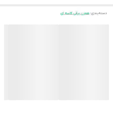
نوع موتور
تکنولوژی موتور مدرن: موتور قدرتمند و در عین حال
دسته‌بندی
:
همزن برقی کاسه ای
سبک و کم صدا
تنطیمات سرعت
۶ سرعته
عملکرد پالس ندارد
عملکرد توربو ندارد
همزن دارد
تعداد میله های همزن
۱ عدد همزن فلزی برای مخلوط کردن و هم زدن
بسیار سریع و بدون نقص
خمیرزن دارد
تعداد میله های خمیرزن
۱ عدد قلاب خمیر زنی فلزی مناسب برای
مصارف سنگین
جنس میله ها
فلزی
کاسه دارد
ظرفیت کاسه
۵ لیتر