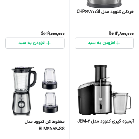
خردکن کنوود مدل CHP62.700SI
19,000,000
12,800,000
افزودن به سبد
افزودن به سبد
آبمیوه گیری کنوود مدل JEM02
مخلوط کن کنوود مدل
BLM45.720SS