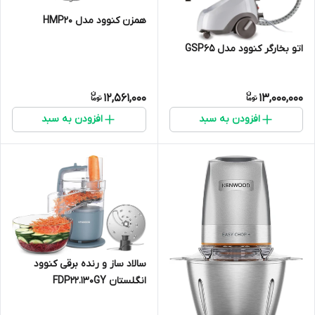
همزن کنوود مدل HMP20
اتو بخارگر کنوود مدل GSP65
12,561,000
13,000,000
افزودن به سبد
افزودن به سبد
سالاد ساز و رنده برقی کنوود
انگلستان FDP22.130GY