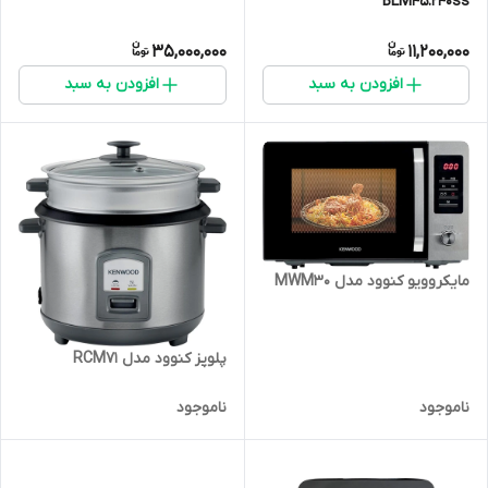
BLM45.240ss
35,000,000
11,200,000
افزودن به سبد
افزودن به سبد
مایکروویو کنوود مدل MWM30
پلوپز کنوود مدل RCM71
ناموجود
ناموجود