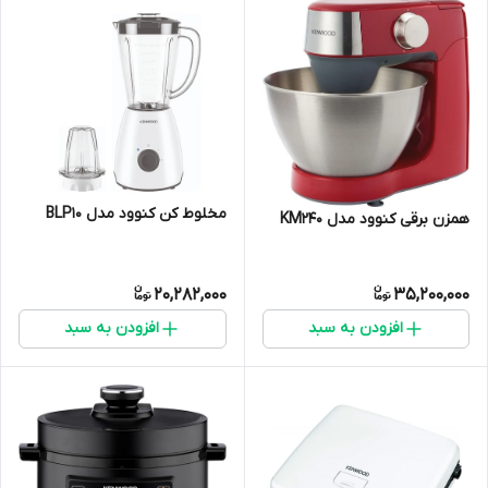
مخلوط کن کنوود مدل BLP10
همزن برقی کنوود مدل KM240
20,282,000
35,200,000
افزودن به سبد
افزودن به سبد