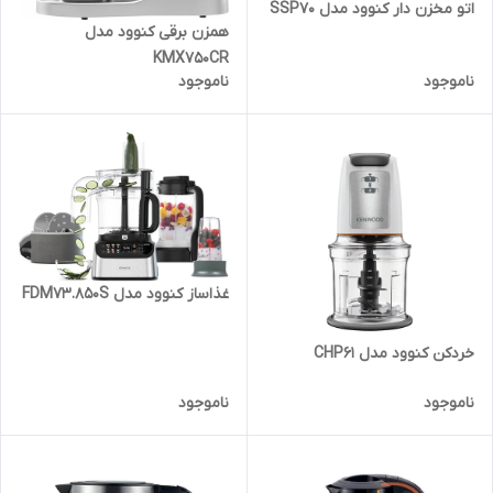
اتو مخزن دار کنوود مدل SSP70
همزن برقی کنوود مدل
KMX750CR
ناموجود
ناموجود
غذاساز کنوود مدل FDM73.850S
خردکن کنوود مدل CHP61
ناموجود
ناموجود