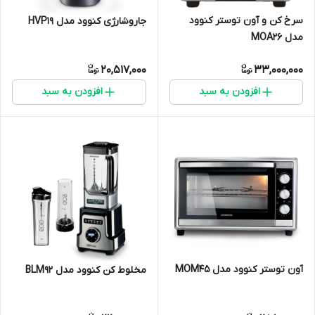
سرخ کن و آون توستر کنوود
جاروشارژی کنوود مدل HVP19
مدل MOA26
20,517,000
33,000,000
افزودن به سبد
افزودن به سبد
آون توستر کنوود مدل MOM45
مخلوط کن کنوود مدل BLM92