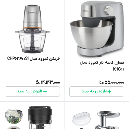
خردکن کنوود مدل CHP62.400SI
همزن کاسه دار کنوود مدل
KHC29
14,143,000
55,000,000
افزودن به سبد
افزودن به سبد