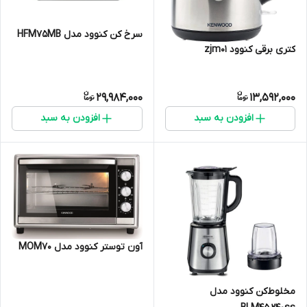
سرخ کن کنوود مدل HFM75MB
کتری برقی کنوود zjm01
29,984,000
13,592,000
افزودن به سبد
افزودن به سبد
آون توستر کنوود مدل MOM70
مخلوط‌کن کنوود مدل