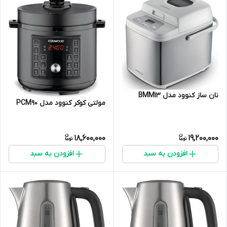
نان ساز کنوود مدل BMM13
مولتی کوکر کنوود مدل PCM90
18,600,000
19,200,000
افزودن به سبد
افزودن به سبد