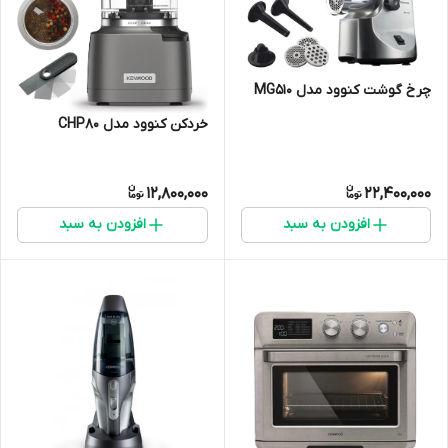
چرخ گوشت کنوود مدل MG510
خردکن کنوود مدل CHP80
12,800,000
22,400,000
افزودن به سبد
افزودن به سبد