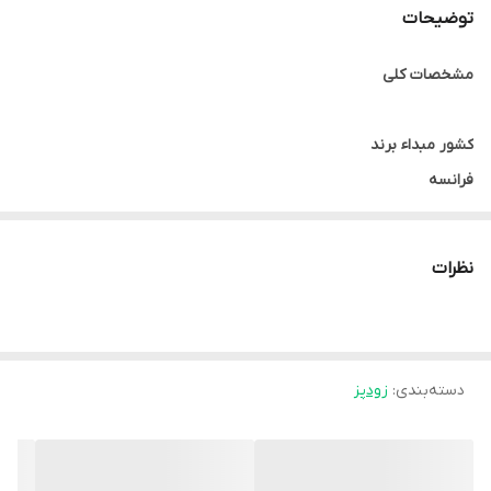
توضیحات
قابلیت تنظیم فشار
دارد
بخار
مشخصات کلی
جنس در
استیل
کشور مبداء برند
سبد بخارپز
دارد
فرانسه
گنجایش
نظرات
9 لیتر
ابعاد
با دسته 38.5 × 26.5 سانتی‌متر
دسته‌بندی
:
زودپز
وزن