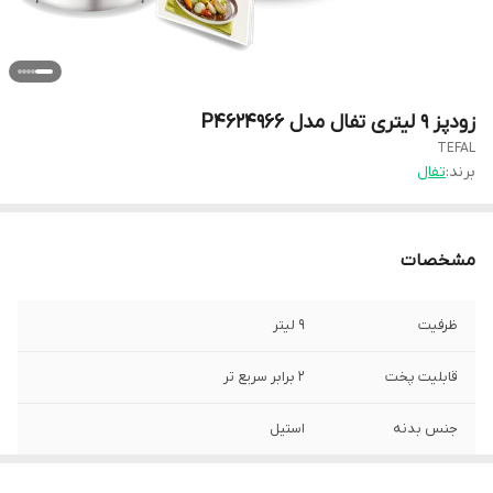
زودپز 9 لیتری تفال مدل P4624966
TEFAL
برند:
تفال
مشخصات
ظرفیت
9 لیتر
قابلیت پخت
2 برابر سریع تر
جنس بدنه
استیل
جنس دسته
باکالیت