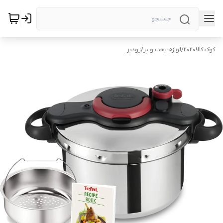
کوک کالا2020
/
لوازم پخت و پز
/
زودپز