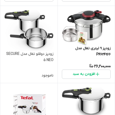
زودپز 9 لیتری تفال مدل
زودپز دوقلو تفال مدل SECURE
P4624966
5 NEO
26,200,000
افزودن به سبد
ناموجود