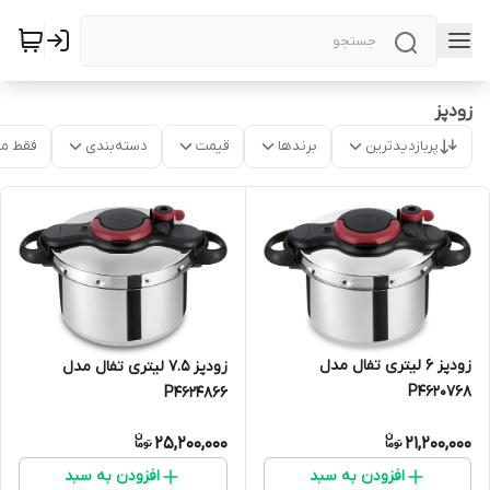
زودپز
پربازدیدترین
برندها
قیمت
دسته‌بندی
فقط م
زودپز 6 لیتری تفال مدل
زودپز 7.5 لیتری تفال مدل
P4620768
P4624866
25,200,000
21,200,000
افزودن به سبد
افزودن به سبد