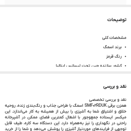
تعداد میله های
۱ عدد
همزن
توضیحات
تعداد میله های
۱ عدد
مشخصات کلی
خمیرزن
برند اسمگ
کاسه
دارد
رنگ قرمز
کشور سازنده چین تحت لیسانس ایتالیا
مشخصات فنی
نوع دستگاه همزن کاسه دار
نقد و بررسی
سری 50s STYLE
نقد و بررسی تخصصی
توان مصرفی ۸۰۰ وات
همزن برقی SMF02RDUK اسمگ با طراحی جذاب و رنگ‌بندی زنده، روحیه
خلاق و اشتیاق شما به آشپزی را بیش از همیشه به کار می‌اندازد. این
نوع موتور Direct Drive: دایرکت درایو
میکسر ایستاده جمع‌و‌جور با اشغال کمترین فضای ممکن در آشپرخانه
تنطیمات سرعت ۱۰ سرعته
راحتی در نگهداری را نیز به‌همراه دارد. این دستگاه سه کاره، طیف قابل
توجهی از فرایندهای موردنیاز آشپزی را پوشش می‌دهد و شما را از خرید