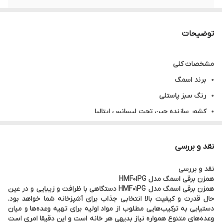
تعداد میله های
۲ عدد
همزن
توضیحات
تعداد میله های
۲ عدد
مشخصات کلی
خمیرزن
برند
اسمگ
کاسه
ندارد
رنگ
سبز پاستلی
کشور سازنده
چین تحت لیسانس ایتالیا
مشخصات فنی
نوع دستگاه
همزن دستی
نقد و بررسی
توان مصرفی
۲۵۰ وات
نقد و بررسی
نوع موتور
موتور قدرتمند
همزن برقی اسمگ مدل HMF01PG
همزن برقی اسمگ مدل HMF01PG دستگاهی با ظرافت و زیبایی و در عین
تنطیمات سرعت
۹ سرعت
حال قدرت و کیفیت بالا انتخابی جذاب برای آشپزخانه شما خواهد بود.
عملکرد پالس ندارد
دستیابی به ترکیب‌هایی مطلوب از مواد اولیه برای تهیه وعده‌ها و میان
وعده‌های متنوع همواره نیاز بدیهی هر خانه است و این دقیقا امری است