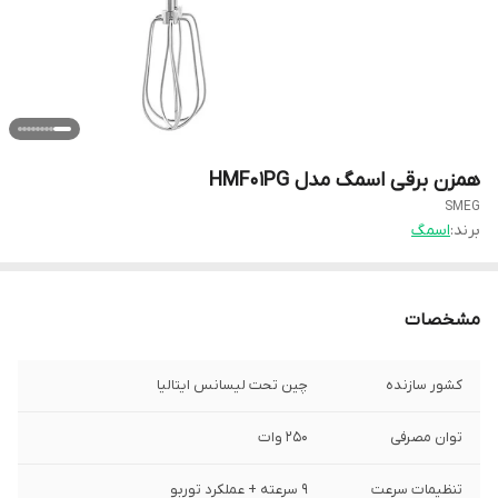
همزن برقی اسمگ مدل HMF01PG
SMEG
برند:
اسمگ
مشخصات
کشور سازنده
چین تحت لیسانس ایتالیا
توان مصرفی
۲۵۰ وات
تنظیمات سرعت
۹ سرعته + عملکرد توربو