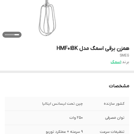
همزن برقی اسمگ مدل HMF01BK
SMEG
برند:
اسمگ
مشخصات
کشور سازنده
چین تحت لیسانس ایتالیا
توان مصرفی
۲۵۰ وات
تنظیمات سرعت
۹ سرعته + عملکرد توربو