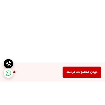
نمایشگر ندارد
گنجایش و ابعاد
ظرفیت مخزن ۳۵۰ گرم
طول سیم برق ۱۰۰ سانتیمتر
وزن ۳.۱ کیلوگرم
ارتفاع ۳۸۵ میلیمتر
عرض ۱۵۰ میلیمتر
عمق ۲۲۰ میلیمتر
سایر مشخصات
دیدن محصولات مرتبط
ناموجود
سایر مشخصات قابلیت تنظیم تعداد فنجان مورد استفاده تا ۱۲ عدد
قابلیت شخصی سازی تنظیمات
مجهز به سیستم ضد لغزش
Antistatic
مجهز به سیستم قفل پیچشی Twist & Lock