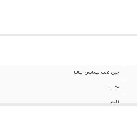
چین تحت لیسانس ایتالیا
۱۵۰ وات
۱ لیتر
۱.۶ لیتر
ندارد