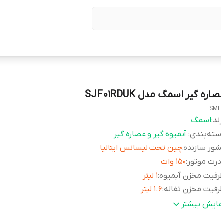
اره گیر اسمگ مدل SJF01RDUK
SME
ند:
اسمگ
ته‌بندی
:
آبمیوه گیر و عصاره گیر
ور سازنده
:
چین تحت لیسانس ایتالیا
رت موتور
:
۱۵۰ وات
فیت مخزن آبمیوه
:
۱ لیتر
فیت مخزن تفاله
:
۱.۶ لیتر
رودی سیب کامل
:
ندارد
مایش بیشتر