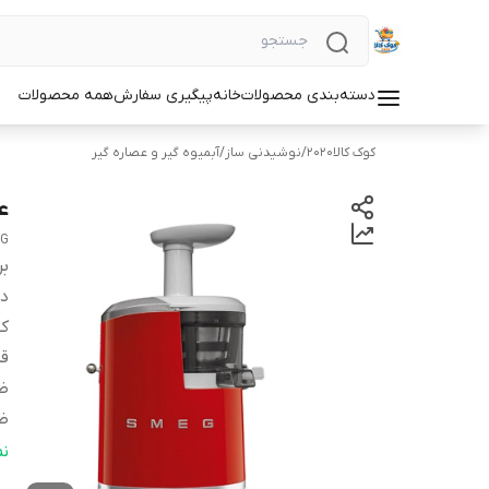
دسته‌بندی محصولات
خانه
پیگیری سفارش
همه محصولات
کوک کالا2020
/
نوشیدنی ساز
/
آبمیوه گیر و عصاره گیر
عص
G
بر
دس
کش
قد
ظر
ظر
و
ن