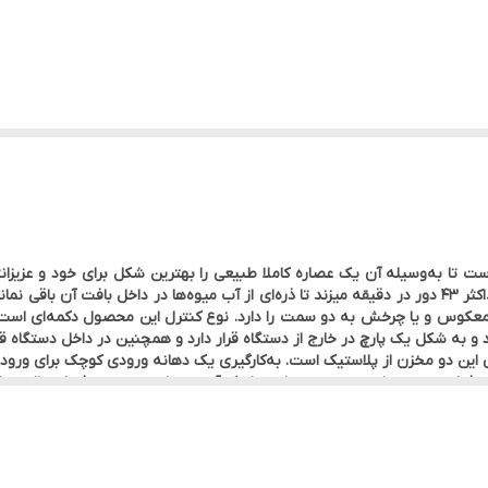
عملکرد آن به صورت القایی است که با استفاده از آن حداکثر 43 دور در دقیقه می­زند تا ذره‌ای از آب میوه‌ها
عکوس و یا چرخش به دو سمت را دارد. نوع کنترل این محصول دکمه‌­ای است که
زن یا پارچ تفاله گیر آن 1.6 لیتر و جنس این دو مخزن از پلاستیک است. به‌کارگیری یک دهانه ورودی کو
 فیلتر ریز و درشت موجب می­‌شود تا یک آبمیوه طبیعی بدون ذره­‌ای پالپ بر
ستم ضد چکه باعث می­‌شود تا به راحتی بتوانید جلوی چکه کردن قطرات را بگی
 و از وقوع هرگونه حادثه‌­ای جلوگیری می­‌کند. پایه پلاستیکی برای ثبات بی
گاه بپردازید. شستشوی این محصول بسیار آسان است و می­‌توانید به صورت مستق
ظرفشویی به کار ببرید. جنس بدنه دستگاه از پلاستیک است که در کاهش وزن 