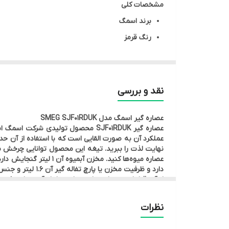
مشخصات کلی
برند اسمگ
رنگ قرمز
کشور سازنده چین تحت لیسانس ایتالیا
مشخصات فنی
نوع دستگاه عصاره گیر
نقد و بررسی
کارکرد تک کاره
عصاره گیر اسمگ مدل SMEG SJF01RDUK
قدرت موتور ۱۵۰ وات
حداکثر سرعت چرخش موتور ۴۳ دور در دقیقه
نهایت لذت را ببرید. تیغه­ این محصول توانایی چرخش م
عملکردها عصاره گیر
نوع موتور موتور القایی
دارد و ظرفیت مخ
از آن قطعات در سایز مناسب را به داخل آن هدایت کنید.
عملکرد پالس ندارد
است تا طعم و کیفیت آبمیوه شما تغییری پیدا نکند. سی
باز شدن ناخواسته درب در حین کار کردن جلوگیری می­‌کند
نوع کنترل دکمه ای
نظرات
می‌­شود تا با خیال آسوده به انجام فعالیت با این دست
مخزن آبمیوه دارد
و نظافت آن بپردازید و یا برای نظافت آن از ماشین 