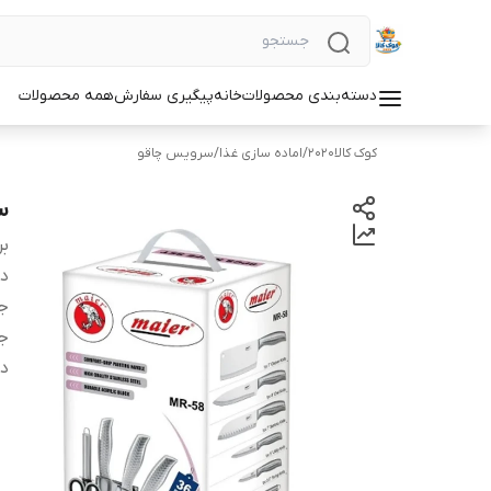
دسته‌بندی محصولات
خانه
پیگیری سفارش
همه محصولات
کوک کالا2020
/
اماده سازی غذا
/
سرویس چاقو
سر
بر
دس
ج
ج
د