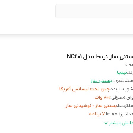
تنی ساز نینجا مدل NC201
NIN
ند:
نینجا
ته‌بندی
:
بستنی ساز
ور سازنده
:
چین تحت لیسانس آمریکا
وان مصرفی
:
۸۰۰ وات
لکردها
:
بستنی ساز - نوشیدنی ساز
داد برنامه ها
:
۷ برنامه
فیت لیوان
:
۴۷۳ میلی لیتر
مایش بیشتر