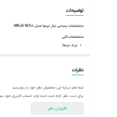
تعداد برنامه ها
توضیحات
ظرفیت لیوان
مشخصات
بستنی ساز نینجا مدل NINJA NC201
مشخصات کلی
برند
نینجا
رنگ
خاکستری
کشور سازنده
چین تحت لیسانس آمریکا
نظرات
مشخصات فنی
کارکرد
چندکاره
نوع موتور
موتور قدرتمند Dual Drive
شما هم درباره این محصول نظر خود را بنویسید.
توان مصرفی
۸۰۰ وات
برای ثبت نظر، لازم است ابتدا وارد حساب کاربری خود شو
عملکردها
بستنی ساز
نوشیدنی ساز
افزودن نظر
تکنولوژی منحصر بفرد
فناوری Creamify تبدیل انواع میوه ها به همراه یخ به بستنی