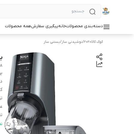
دسته‌بندی محصولات
خانه
پیگیری سفارش
همه محصولات
کوک کالا2020
/
نوشیدنی ساز
/
بستنی ساز
بس
JA
بر
دس
کش
ت
عم
تع
ظر
ن