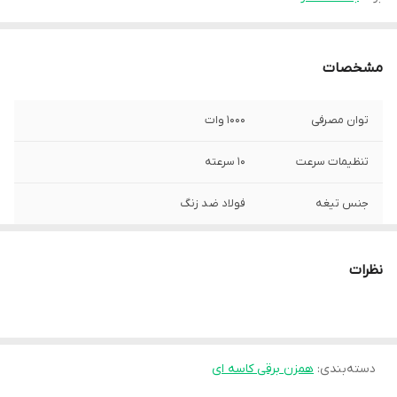
مشخصات
توان مصرفی
1000 وات
تنظیمات سرعت
10 سرعته
جنس تیغه
فولاد ضد زنگ
ظرفیت
6 لیتر
نظرات
اقلام همراه
همزن، قلاب خمیر، درب، همزن، همزن
وزن
5.2 کیلوگرم
دسته‌بندی
:
همزن برقی کاسه ای