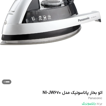
اتو بخار پاناسونیک مدل NI-JW670
Panasonic
برند:
پاناسونیک