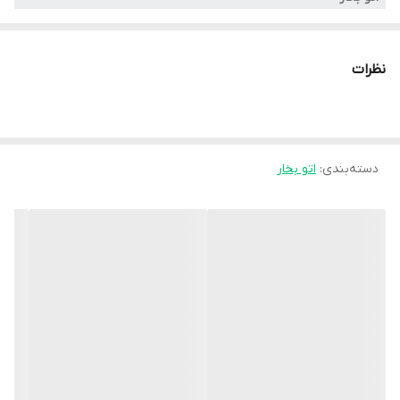
ظرفیت
نظرات
۰.۲ لیتر
مشخصات کلی
دسته‌بندی
:
اتو بخار
نوع اتو بخار, رنگ مشکی
جنس کف
سرامیک
تنظیم میزان بخاردهی
بله
سیستم قطع خودکار