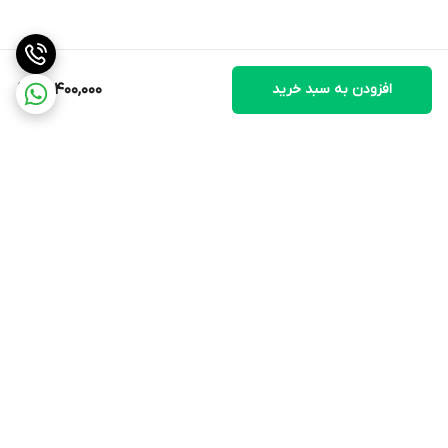
بازه طول کابل
افزودن به سبد خرید
13,400,000
1 تا 2 متر
سیم گردان
بله
توان مصرفی
برگشت به بالا
2200 وات
ولتاژ ورودی برق
220~240 ولت
ارسال ویژه
پشتیبانی ۲۴ ساعته
محدوده توان مصرفی