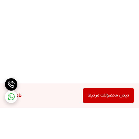
پایه لاستیکی برای ثبات بیشتر دستگاه
لوازم جانبی
بازوی محرک
قاشق روغن جداگانه
قابلیت شستشوی قطعات در ماشین ظرفشویی دارد
محفظه برای جمع كردن سیم برق دارد
جنس بدنه
پلاستیک
مشخصات نمایشگر و صفحه کنترل
نمایشگر
دیجیتال
صفحه کنترل لمسی دارد
نشانگر روشن بودن دستگاه دارد
سایر مشخصات
دیدن محصولات مرتبط
ناموجود
سایر مشخصات
۹ دستور پخت از پیش تعیین شده
حفظ کامل مواد مغذی
سازگار با انواع مختلف روغن خوراکی
فرایند پخت بدون لرزش