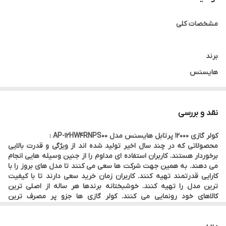
نوع کمپرسور
روتاری
مشخصات کلی
نوع گاز مبرد
R410A
برند
هایسنس
رنگ
سفید
نقد و بررسی
کشور سازنده
کولر گازی 12000 پرتابل هایسنس مدل AP-12HW4RNPS00 :
چین
محصولاتی که در چند سال اخیر تولید شده اند از ویژگی و قدرت بالایی
ظرفیت
برخوردار هستند. کاربران استفاده ای مداوم را از جنین وسیله هایی انجام
می دهند. به همین جهت شرکت ها سعی می کنند تا مدل های بروز را با
12000
کارایی قدرتمند تهیه کنند. کاربران زمان خرید سعی دارند تا با کیفیت
عملکرد
ترین مدل را تهیه کنند. خوشبختانه برندها هر ساله از اصلی ترین
کالاهای خود رونمایی می کنند. کولر گازی ها جزو پر مصرف ترین
سرمایشی،گرمایشی
محصولاتی هستند که استفاده ای زیاد دارند.
با تغییر فصل مخاطب جهت تهیه ی کولر فورا اقدام می کند. کولر گازی
ظرفیت سرمایشی