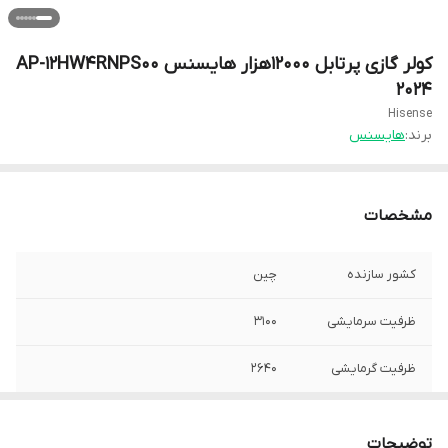
کولر گازی پرتابل 12000هزار هایسنس AP-12HW4RNPS00
2024
Hisense
برند:
هایسنس
مشخصات
کشور سازنده
چین
ظرفیت سرمایشی
3100
ظرفیت گرمایشی
2640
تنظیم سرعت فن
3 حالت
توضیحات