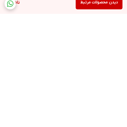
دیدن محصولات مرتبط
ناموجود
قابلیت استفاده از کپسول
ندارد
سیستم کاپوچینوساز
دارد
برگشت به بالا
مخزن شیر
ندارد
قابلیت تو
لید کف شیر
ارسال ویژه
پشتیبانی ۲۴ ساعته
دارد
پرداخت در محل
ضمانت اصالت کالا
نازل بخار