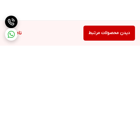
ندارد
سری چرخشی
ندارد
دیدن محصولات مرتبط
ناموجود
قابلیت چرخش برس در دو جهت
ندارد
برس مویی
برگشت به بالا
ندارد
جنس سری
پلاستیک
ارسال ویژه
پشتیبانی ۲۴ ساعته