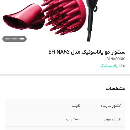
سشوار مو پاناسونیک مدل EH-NA65
PANASONIC
برند:
پاناسونیک
مشخصات
کشور سازنده
تایلند
قدرت موتور
۲۰۰۰ وات