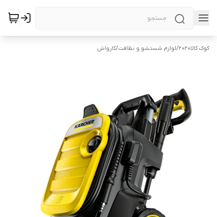
کوک کالا2020
/
لوازم شستشو و نظافت
/
کارواش