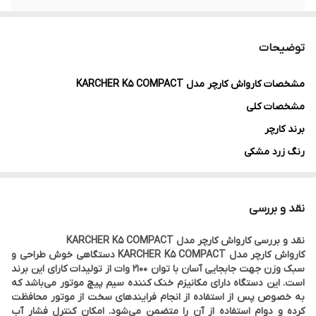
فضای کارکرد
۴۰ متر مربع در ساعت
توضیحات
دبی خروجی آب
۵۰۰ لیتر در ساعت
مشخصات
کارواش کارچر مدل KARCHER K5 COMPACT
حدکثر دمای ورودی
۴۰ درجه سانتیگراد
مشخصات کلی
آب
برند
کارچر
رنگ
زرد مشکی
کشور سازنده
ایتالیا تحت لیسانس آلمان
مشخصات انرژی و مصرف
نقد و بررسی
میزان صدا
75dB
نقد و بررسی کارواش کارچر مدل KARCHER K5 COMPACT
مشخصات فنی
کارواش کارچر مدل KARCHER K5 COMPACT دستگاهی خوش طراحی و
نوع دستگاه
کارواش
سبک وزن جهت جابجایی آسان با توان 2100 وات از تولیدات کارای این برند
است. این دستگاه دارای مکانیزم خنک کننده سیم پیچ موتور می‌باشد که
سری
سری K5
به خصوص پس از استفاده از انجام فرایندهای سخت از موتور محافظت
توان مصرفی
۲۱۰۰ وات
کرده و دوام استفاده از آن را متضمن می‌شود. امکان کنترل فشار آب