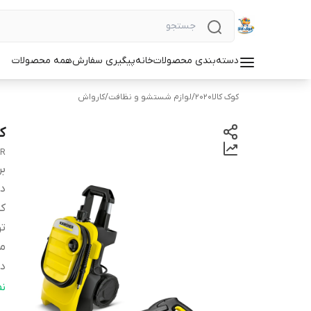
دسته‌بندی محصولات
خانه
پیگیری سفارش
همه محصولات
کوک کالا2020
/
لوازم شستشو و نظافت
/
کارواش
کا
ER
بر
دس
کش
ت
می
د
فض
ن
حد