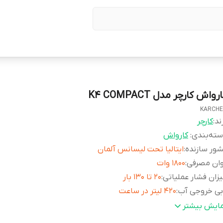
رواش کارچر مدل K4 COMPACT
KARCH
ند:
کارچر
ته‌بندی
:
کارواش
ور سازنده
:
ایتالیا تحت لیسانس آلمان
وان مصرفی
:
۱۸۰۰ وات
زان فشار عملیاتی
:
۲۰ تا ۱۳۰ بار
بی خروجی آب
:
۴۲۰ لیتر در ساعت
ای کارکرد
:
۳۰ متر مربع در ساعت
مایش بیشتر
کثر دمای ورودی آب
:
۴۰ درجه سانتیگراد