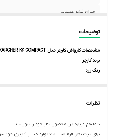
میزان فشار عملیاتی
دبی خروجی آب
توضیحات
فضای کارکرد
مشخصات
کارواش کارچر مدل KARCHER K4 COMPACT
حدکثر دمای ورودی آب
برند
کارچر
رنگ
زرد
کشور سازنده
ایتالیا تحت لیسانس آلمان
مشخصات انرژی و مصرف
میزان صدا
74dB
نظرات
مشخصات فنی
نوع دستگاه
کارواش
شما هم درباره این محصول نظر خود را بنویسید.
سری
سری K4
برای ثبت نظر، لازم است ابتدا وارد حساب کاربری خود شو