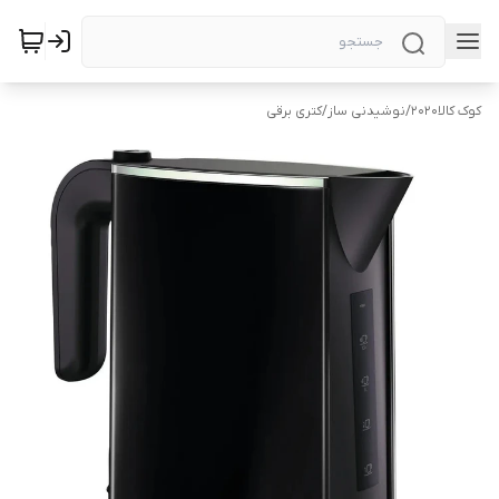
کوک کالا2020
/
نوشیدنی ساز
/
کتری برقی