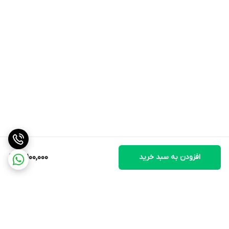
ویژگی ها
دارای توان حرارتی 3000 وات مجهز به نمایشگر LED دیجیتالی سیستم
جلوگیری از کار در حالت بدون آب مجهز به عملکرد keep warm به
منظور حفظ دمای مورد نظر به صورت خودکار دارای عملکرد pre-boil برای
حذف ناخالصی های آب و در نتیجه بهبود طعم آب جوش قابلیت تنظیم
دمای آب در 6 درجه 50، 60، 70، 80، 90 و 100 درجه سانتی گراد حفظ دمای
آب جوش برای حداقل 1 ساعت دارای درجه بندی سطح آب بر روی بدنه
مجهز به درب قفل دار دارای فیلتر مخصوص آهک دارای هشدار دهنده
افزودن به سبد خرید
17,100,000
صوتی قابلیت چرخش 360 درجه ای کتری بر روی پایه دارای محل
مخصوص جمع کردن سیم بر روی پایه طراحی بسیار زیبا و مدرن