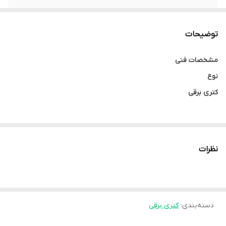
چراغ نشانگر
دارد
توضیحات
حجم کتری
1.7 لیتر
مشخصات فنی
نوع
کتری برقی
توان دستگاه
3000 وات
نظرات
جنس بدنه
ترکیب فلز و پلاستیک
دسته‌بندی
:
کتری برقی
حجم کتری