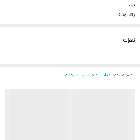
برند
پاناسونیک
وزن
نظرات
6کیلو
توان مصرفی
800وات
دسته‌بندی
:
غذاساز و ماشین اشپزخانه
جنس تیغه
استیل ضد زنگ
جنس بدنه
استیل پلاستیک