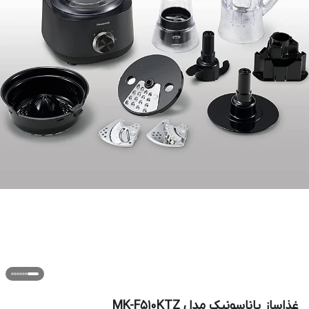
غذاساز پاناسونیک مدل MK-F510KTZ