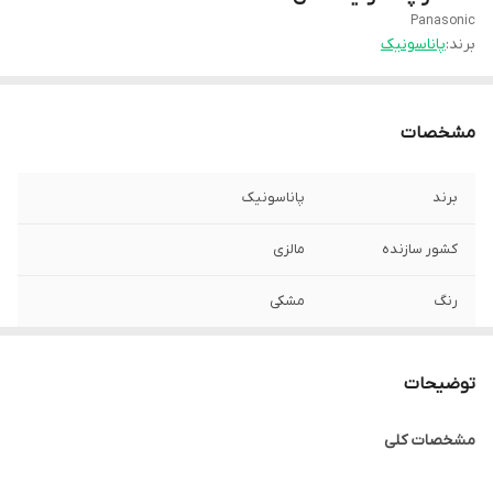
Panasonic
برند:
پاناسونیک
مشخصات
برند
پاناسونیک
کشور سازنده
مالزی
رنگ
مشکی
جنس بدنه
پلاستیک
توضیحات
توان مصرفی
800وات
مشخصات کلی
گنجایش مخزن
2.4 لیتر