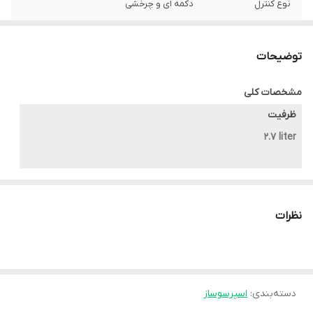
نوع کنترل
دکمه ای و چرخشی
مخزن شیر
ندارد
توضیحات
مشخصات کلی
ظرفیت
۲.۷ liter
توان مصرفی
۱۳۵۰ w
نظرات
نوع دستگاه
اسپرسوساز
دسته‌بندی
:
اسپرسوساز