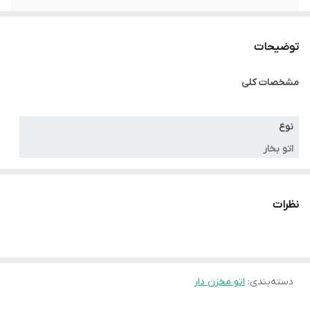
بخاردهی مداوم
۱۶۰ گرم در دقیقه
توضیحات
ظرفیت مخزن آب
۱.۲ لیتر
مشخصات کلی
بخاردهی لحظه ای
۵۹۰ گرم
نوع
اتو بخار
ظرفیت
نظرات
۱.۲ liter
رنگ
آبی
دسته‌بندی
:
اتو مخزن دار