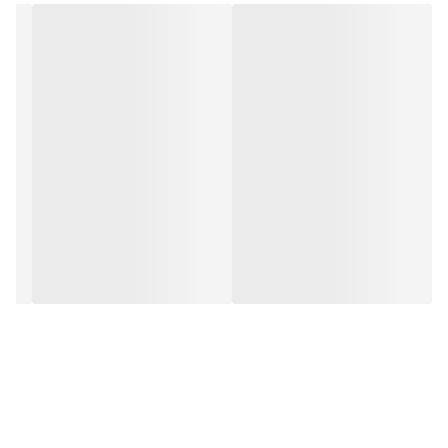
خاموش شدن خودکار
وجود دارد
type
قلم مو
نمایشگر دیجیتال
هیچ یک
ویژگی یونی
وجود دارد
نوع سوکت
C/F