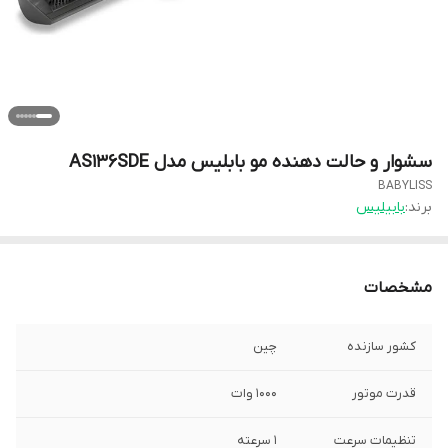
سشوار و حالت دهنده مو بابلیس مدل AS136SDE
BABYLISS
برند:
بابیلیس
مشخصات
کشور سازنده
چین
قدرت موتور
۱۰۰۰ وات
تنظیمات سرعت
۱ سرعته