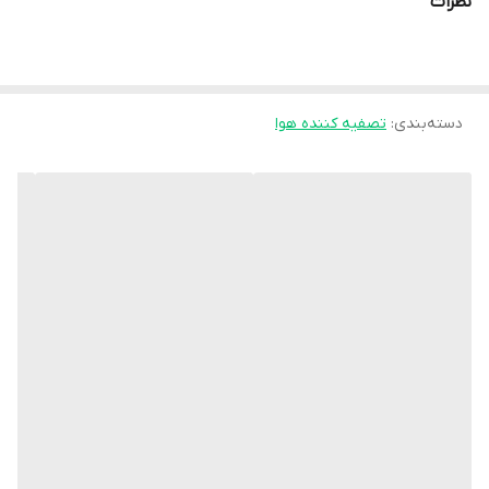
نظرات
سیم برق
وزن
۵.۸ کیلوگرم
دسته‌بندی
:
تصفیه کننده هوا
حداکثر متراژ جوابدهی دستگاه
۸۵ متر مربع
تکنولوژی Smart Sensing
دارد
قابلیت مشاهده عمر فیلتر
دارد