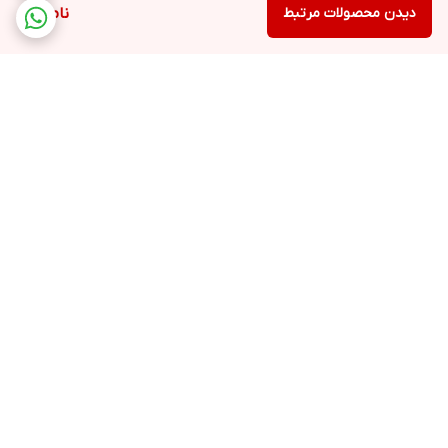
دیدن محصولات مرتبط
ناموجود
۲۳۰ ولت
میزان صدای تولیدی
۱۵ دسی بل
جنس بدنه
برگشت به بالا
پلاستیک
کشور مونتاژ کننده
چین
ارسال ویژه
پشتیبانی ۲۴ ساعته
فیلتر Hepa و کربن فعال
دارد
پرداخت در محل
ضمانت اصالت کالا