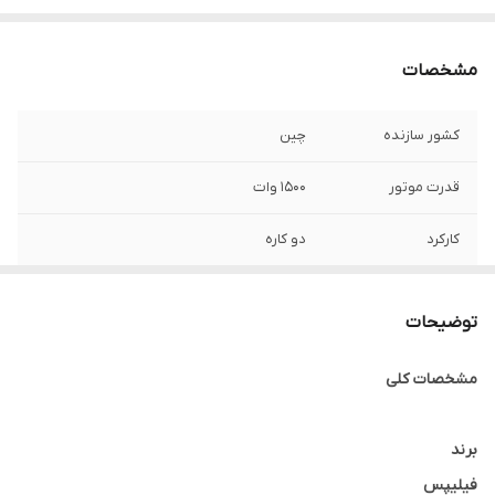
مشخصات
کشور سازنده
چین
قدرت موتور
۱۵۰۰ وات
کارکرد
دو کاره
تنظیمات سرعت
۱۲ سرعت + پالس
توضیحات
ظرفیت پارچ
۱.۸ لیتر
مشخصات کلی
جنس پارچ
شیشه ای
گارانتی
ضمانت اصالت و اصل بودن کالا
برند
فیلیپس