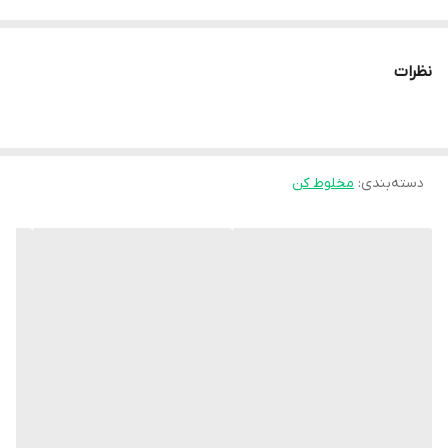
رنگ
مشکی نقره‌ ای
نظرات
کشور سازنده
چین
کارکرد
چندکاره
دسته‌بندی
:
مخلوط کن
قدرت موتور
1500 وات
عملکردها
اسموتی ساز, ,, مخلوط کن
تکنولوژی منحصر بفرد
تکنولوژی ProBlend Ultra با طراحی تیغه های دنده دار و تیز برای تهیه
مخلوط و یا آبمیوه با بافت مورد انتظار
تعداد تنظیمات سرعت