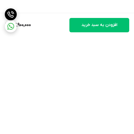
فلز و پلاستیک
سیستم نظافت
افزودن به سبد خرید
23,900,000
شستشوی سریع پارچ
عاری از BPA در بخش های پلاستیکی در تماس با مواد غذایی
دارد
قابلیت شستشوی قطعات در ماشین ظرفشویی
دارد
محفظه برای جمع كردن سیم برق
برگشت به بالا
دارد
لوازم جانبی
2 عدد بطری On The Go با ظرفیت 600 میلی لیتر
نمایشگر
دیجیتال
ارسال ویژه
پشتیبانی ۲۴ ساعته
وزن