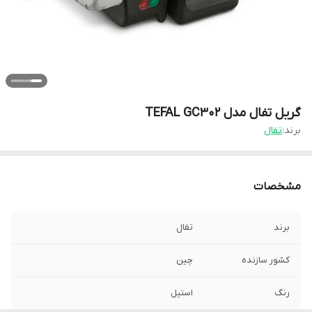
گریل تفال مدل TEFAL GC302
برند:
تفال
مشخصات
برند
تفال
کشور سازنده
چین
رنگ
استیل