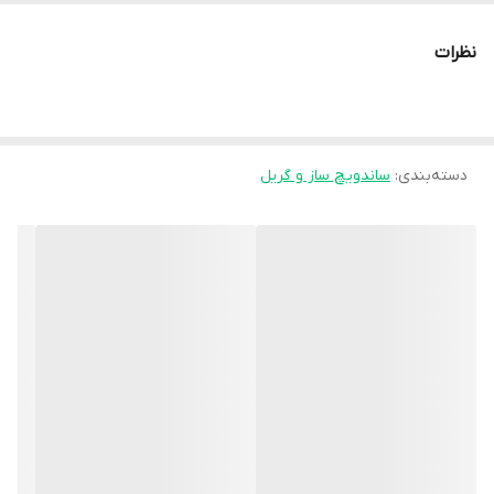
توان مصرفی
۱۷۰۰ وات
نظرات
نوع دستگاه
گریل برقی
قابلیت گرم
❌
نگهدارنده
دسته‌بندی
:
ساندویچ ساز و گریل
گرم شدن سریع
✔️
قابل تبدیل شدن به
✔️
گریل صفحه تخت
عملکردها
گریل کردن مواد غذایی مانند گوشت قرمز،
ماهی، سوسیس، ساندویچ، همبرگر، مرغ و
مواد غذایی یخ زده
جنس صفحات پخت
پوشش نچسب
صفحات جداشونده
✔️