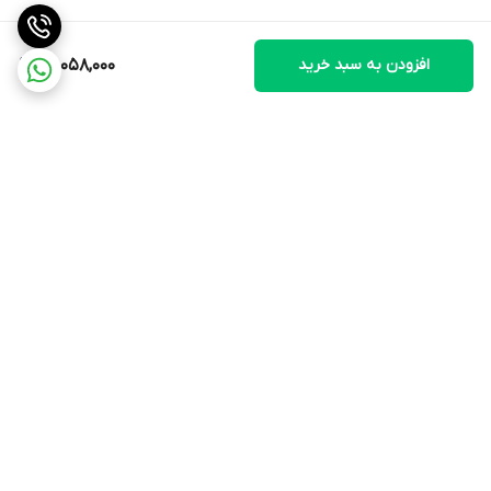
سطوح هموار برای
ساندویچ و گریل
افزودن به سبد خرید
26,058,000
صفحات با قابلیت
✔️
چکه گیری روغن
تایمر
❌
نمایشگر
❌
برگشت به بالا
ارسال ویژه
پشتیبانی ۲۴ ساعته