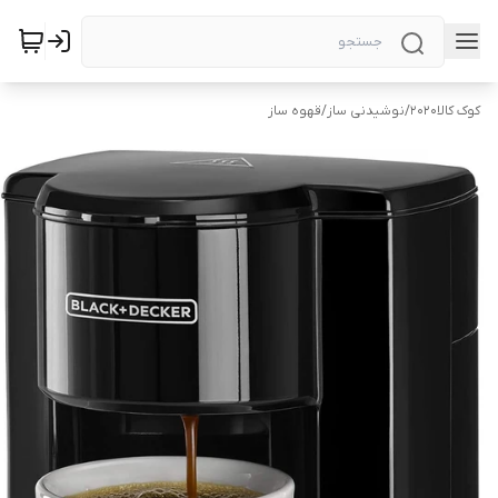
کوک کالا2020
/
نوشیدنی ساز
/
قهوه ساز