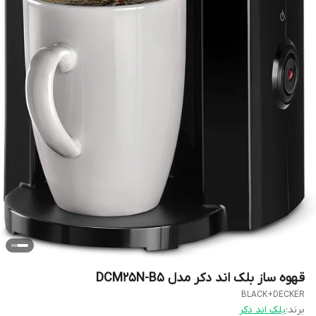
قهوه ساز بلک اند دکر مدل DCM25N-B5
BLACK+DECKER
برند:
بلک اند دکر