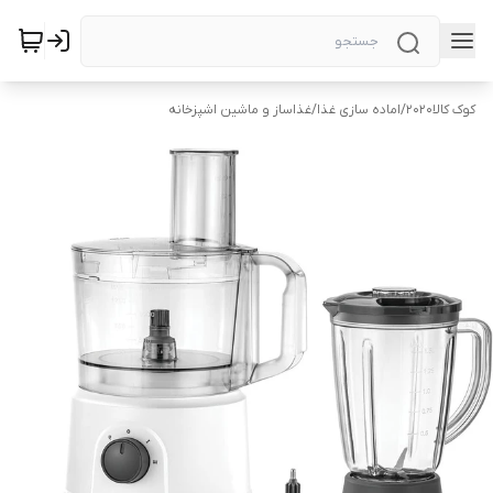
کوک کالا2020
/
اماده سازی غذا
/
غذاساز و ماشین اشپزخانه