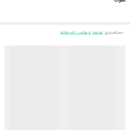
نظرات
دارای تیغه قابل جدا شدن
مخلوط کردن وپوره سازی
کنترل 2سرعته با عملکرد پالس دارد
دسته‌بندی
:
غذاساز و ماشین اشپزخانه
جنس تیغه ها استیل ضد زنگ برای خرد کردن وریزکردن