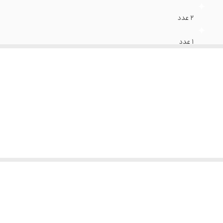
2 عدد
1 عدد
آلومینیوم ریخته گری شده
پوشش نچسب