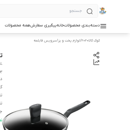
دسته‌بندی محصولات
خانه
پیگیری سفارش
همه محصولات
کوک کالا2020
/
لوازم پخت و پز
/
سرویس قابلمه
تابه 28 س
AL
بر
دس
کش
تع
تع
ج
ج
ن