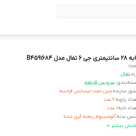
انتیمتری جی 6 تفال مدل B4591684
TEF
ند:
تفال
ته‌بندی
:
سرویس قابلمه
ور سازنده
:
چین تحت لیسانس فرانسه
داد پارچه
:
2 عدد
داد تابه
:
1 عدد
نس بدنه
:
آلومینیوم ریخته گری شده
نس بدنه داخلی
:
پوشش نچسب
مایش بیشتر