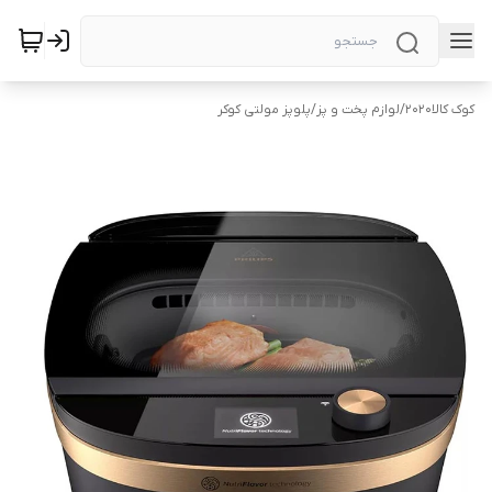
کوک کالا2020
/
لوازم پخت و پز
/
پلوپز مولتی کوکر