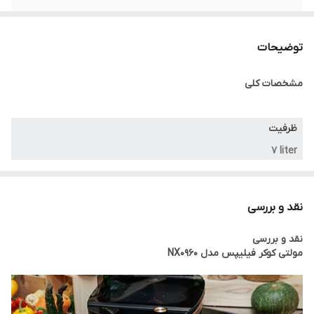
عملکردها
چندکاره
توضیحات
تعداد برنامه ها
۸ عدد
مشخصات کلی
قابلیت گرم نگه
دارد
داشتن
ظرفیت
گارانتی
ضمانت اصالت و اصل بودن کالا
۷ liter
توان مصرفی
نقد و بررسی
۱۶۵۰ w
نقد و بررسی
مولتی کوکر فیلیپس مدل NX0960
رنگ
مشکی