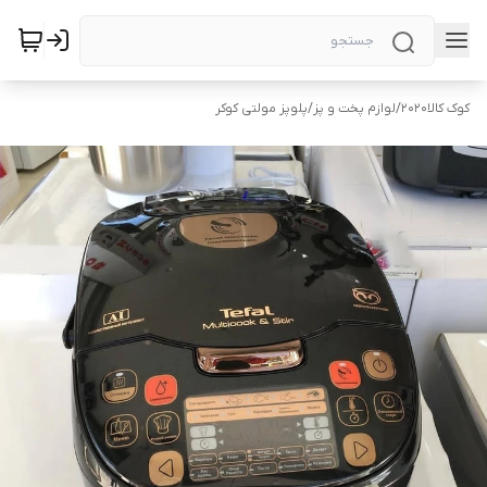
کوک کالا2020
/
لوازم پخت و پز
/
پلوپز مولتی کوکر