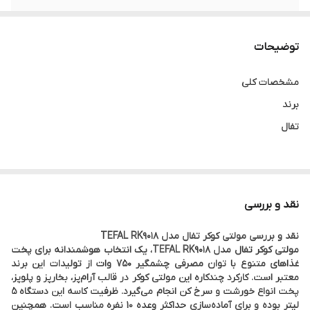
عملکردها
بخار پز، پلوپز، آرام پز، سرخ کن و پخت سوپ
توضیحات
تعداد برنامه ها
۷۱ برنامه
مشخصات کلی
پخت با تاخیر
تا ۲۴ ساعت
برند
تفال
مدل دستگاه
RK9018
نقد و بررسی
نقد و بررسی مولتی کوکر تفال مدل TEFAL RK9018
رنگ
مولتی کوکر تفال مدل TEFAL RK9018، یک انتخاب هوشمندانه برای پخت
مشکی
غذاهای متنوع با توان مصرفی چشمگیر ۷۵۰ وات از تولیدات این برند
معتبر است. کارکرد چندکاره این مولتی کوکر در قالب آرام‌پز، بخارپز و پلوپز،
پخت انواع خورشت و سرخ کن انجام می‌گیرد. ظرفیت کاسه این دستگاه ۵
کشور سازنده
لیتر بوده و برای آماده‌سازی حداکثر وعده ۱۰ نفره مناسب است. همچنین