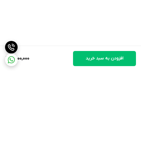
پلاستیک
مشخصات نمایشگر و صفحه کنترل
نمایشگر
ندارد
صفحه کنترل لمسی
افزودن به سبد خرید
9,800,000
ندارد
نشانگر روشن بودن دستگاه
دارد
گنجایش و ابعاد
طول سیم برق
160 سانتیمتر
برگشت به بالا
وزن
5.14 کیلوگرم
ارتفاع