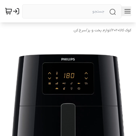
کوک کالا2020
/
لوازم پخت و پز
/
سرخ کن