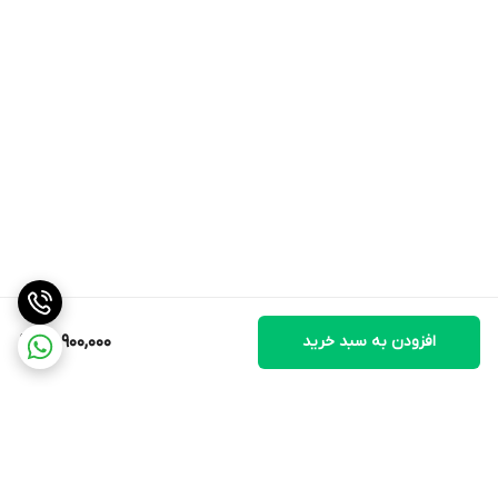
دارد
ظرفیت به نفر
5 نفر
سیستم گرمایشی
تکنولوژی Rapid Air: برای گردش سریع هوا و کاهش بو در هنگام سرخ
کردن
افزودن به سبد خرید
26,900,000
قابلیت گرم نگهدارنده
دارد
کانوکشن
دارد