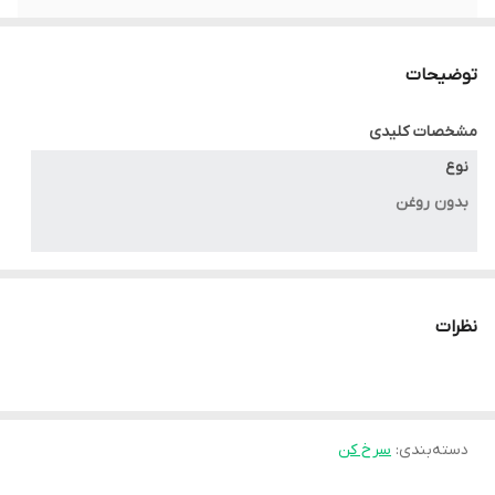
تعداد برنامه ها
۷ برنامه
توضیحات
نوع کاسه
نچسب و ضدخش
مشخصات کلیدی
گارانتی
ضمانت اصالت و اصل بودن کالا
نوع
بدون روغن
ظرفیت
۶.۲ liter
نظرات
توان مصرفی
۲۰۰۰ w
دسته‌بندی
:
سرخ کن
مشخصات کلی