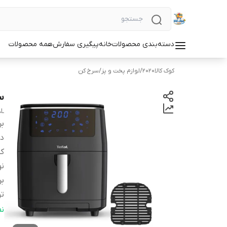
دسته‌بندی محصولات
خانه
پیگیری سفارش
همه محصولات
کوک کالا2020
/
لوازم پخت و پز
/
سرخ کن
سر
AL
بر
دس
کش
نو
بر
ت
قا
ن