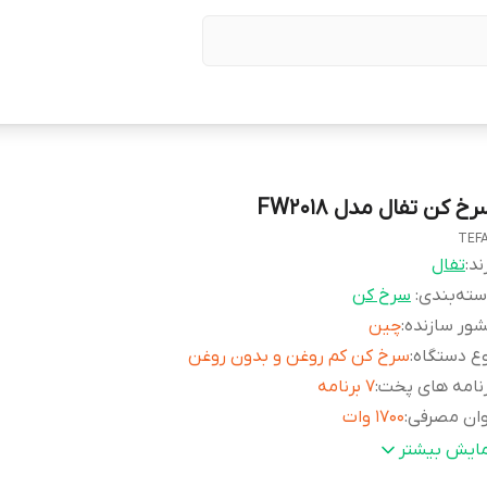
خ کن تفال مدل FW2018
TEF
ند:
تفال
ته‌بندی
:
سرخ کن
ور سازنده
:
چین
ع دستگاه
:
سرخ کن کم روغن و بدون روغن
نامه های پخت
:
۷ برنامه
وان مصرفی
:
۱۷۰۰ وات
بلیت تنظیم دما
:
از ۸۰ تا ۲۰۰ درجه سانتیگراد
مایش بیشتر