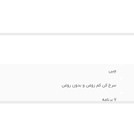
چین
سرخ کن کم روغن و بدون روغن
۷ برنامه
۱۷۰۰ وات
از ۸۰ تا ۲۰۰ درجه سانتیگراد