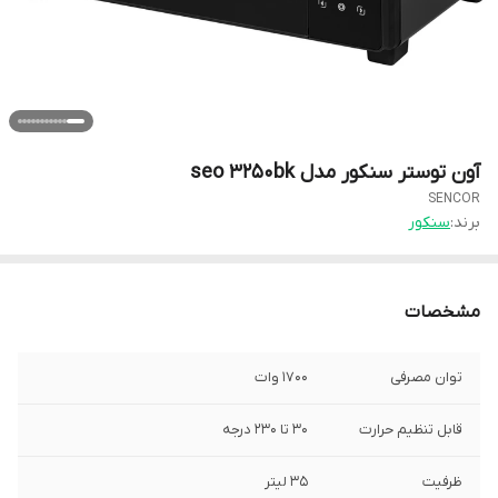
آون توستر سنکور مدل seo 3250bk
SENCOR
برند:
سنکور
مشخصات
توان مصرفی
1700 وات
قابل تنظیم حرارت
30 تا 230 درجه
ظرفیت
35 لیتر