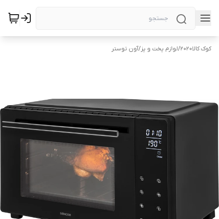
کوک کالا2020
/
لوازم پخت و پز
/
آون توستر