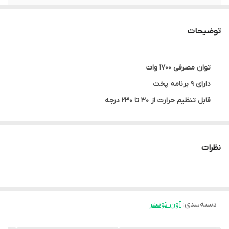
قابلیت خاموش
دارد
شدن خودکار
توضیحات
قابلیت یخ زدایی
دارد
توان مصرفی 1700 وات
تعداد برنامه ها
9 برنامه پخت
دارای 9 برنامه پخت
قابل تنظیم حرارت از 30 تا 230 درجه
ظرفیت 35 لیتر
مجهز به گرم نگهدارنده
نظرات
دارای پایه های ضد لغزش
قابلیت خاموش شدن خودکار
مجهز به تایمر 150 دقیقه ای
دارای سینی چکه گیر نچسب
دسته‌بندی
:
آون توستر
قابلیت یخ زدایی