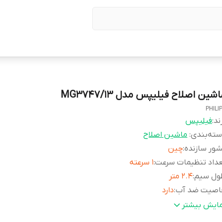
شین اصلاح فیلیپس مدل MG3747/13
PHILI
ند:
فیلیپس
ته‌بندی
:
ماشین اصلاح
ور سازنده
:
چین
داد تنظیمات سرعت
:
۱ سرعته
ول سیم
:
2.4 متر
اصیت ضد آب
:
دارد
ت زمان استفاده
:
70 دقیقه
مایش بیشتر
داد سری
:
۹ سری