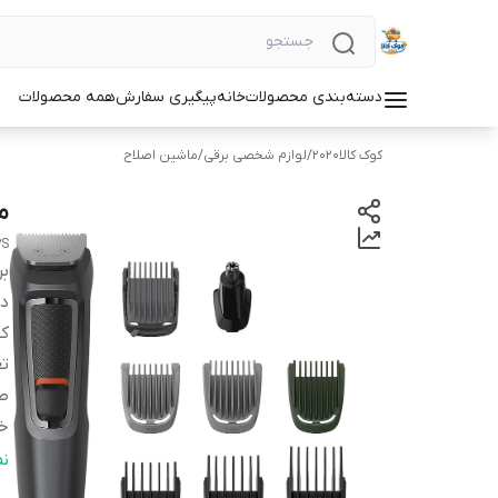
دسته‌بندی محصولات
خانه
پیگیری سفارش
همه محصولات
کوک کالا2020
/
لوازم شخصی برقی
/
ماشین اصلاح
ما
PS
بر
دس
کش
تع
ط
خ
مد
ن
تع