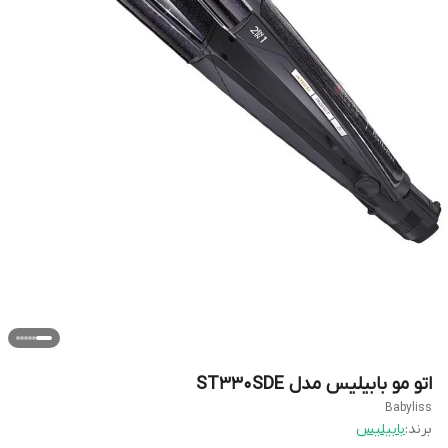
اتو مو بابیلیس مدل ST330SDE
Babyliss
برند:
بابیلیس