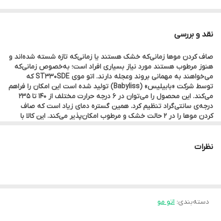
نوع صفحات
متوسط
نقد و بررسی
بیشینه‌ی دما
صاف کردن موها زمانی‌که خشک‌ هستند یا زمانی‌که تازه شسته شده‌اند و
235 درجه‌ی سانتی‌گراد
هنوز مرطوب هستند مورد نیاز بسیاری افراد است؛ به‌خصوص زمانی‌که
فن‌آوری تولید یون
می‌خواهند به مهمانی بروند وعجله دارند. اتو موی ST330SDE که
توسط شرکت «بابیلیس» (Babyliss) تولید شده است این امکان را فراهم
خیر
می‌کند. این محصول را می‌توان در 6 درجه حرارت مختلف از 140 تا 235
سیستم خاموشی خودکار
درجه‌ی سانتی‌گراد تنظیم کرد. همین گستره دمای زیاد است که صاف
کردن موها را در 2 حالت خشک و مرطوب امکان‌پذیر می‌کند. این کالا با
بله
بیشینه دمای 235 درجه سانتی‌گراد موجب صاف کردن سریع موها
می‌شود. این اتو مو دارای سیستم خاموش شدن خودکار است. ویژگی‌ای
خاموشی خودکار پس از
که نه‌تنها طول عمر آن را افزایش می‌دهد بلکه به ایمنی استفاده کردن از
نظرات
60 دقیقه
دستگاه می‌افزاید. جنس صفحات اتو مو معمولا از استیل یا سرامیک است.
اما باید گفت صفحه‌های سرامیکی ST330SDE برای سلامتی مو مناسب‌تر
دکمه‌ی روشن/خاموش
هستند زیرا الکتریسیته را انتقال نمی‌دهند و در برابر گرما مقاومت دارند،
بله
بنابراین میزان انتقال الکتریسیته به مو و ایجاد خطر به هنگام استفاده از
اتو مو کاهش می‌یابد. کفه‌های سرامیکی به دلیل مقاومت در برابر حرارات،
سیستم ایمنی قفل دما
دسته‌بندی
:
اتو مو
دیرتر فرسوده می‌شوند و بر همین اساس، عمر بالاتری دارند. همچنین
حرارتی که در زیر کفه‎های سرامیکی ایجاد می‌شود، به خوبی در سطح
بله