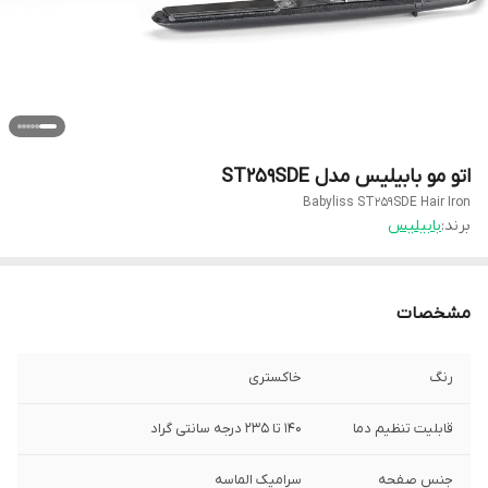
اتو مو بابیلیس مدل ST259SDE
Babyliss ST259SDE Hair Iron
برند:
بابیلیس
مشخصات
رنگ
خاکستری
قابلیت تنظیم دما
140 تا 235 درجه سانتی گراد
جنس صفحه
سرامیک الماسه