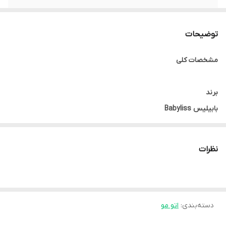
فناوری تولید یون
دارد
توضیحات
طول سیم
۳ متر
مشخصات کلی
سایر توضیحات
صفحه سرامیکی پیشرفته با سیستم گرمایش
سریع، در ۱۰ درجه حرارت قابل تنظیم، سیستم
قطع خودکار، چرخش ۳۶۰ درجه سیم برق،
برند
بابیلیس Babyliss
کشور مبدا
فرانسه
نظرات
کشور تولید کننده
چین
فرم محصول
اتو مو
دسته‌بندی
:
اتو مو
مناسب