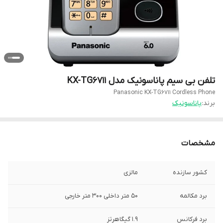
تلفن بی سیم پاناسونیک مدل KX-TG6711
Panasonic KX-TG6711 Cordless Phone
برند:
پاناسونیک
مشخصات
کشور سازنده
مالزی
برد مکالمه
50 متر داخلی 300 متر خارجی
برد فرکانس
1.9 گیگاهرتز