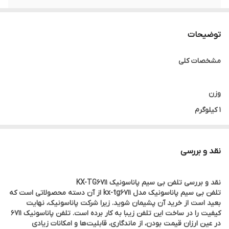
تعداد گوشی
تک گوشی
توضیحات
خطوط شهری
1 خط شهری
مشخصات کلی
تعداد کانال
120 عدد
وزن
1 کیلوگرم
برند
پاناسونیک
نقد و بررسی
وزن محصول
پایه 130 گرم, ,, گوشی بی سیم 130 گرم
نقد و بررسی تلفن بی سیم پاناسونیک KX-TG6711
ابعاد بی سیم
تلفن بی سیم پاناسونیک مدل kx-tg6711 از آن دسته محصولاتی است که
بعید است از خرید آن پشیمان شوید. زیرا شرکت پاناسونیک، نهایت
48 mm x 30 mm x 160 mm
کیفیت را در ساخت این تلفن زیبا به کار برده است. تلفن پاناسونیک 6711
در عین ارزان قیمت بودن، از ماندگاری، قابلیت‌ها و امکانات زیادی
کشور سازنده