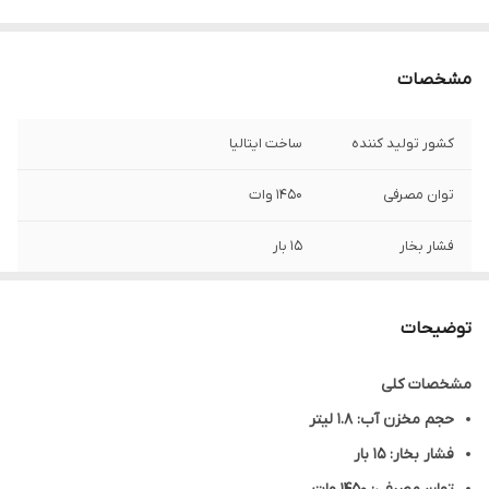
مشخصات
کشور تولید کننده
ساخت ایتالیا
توان مصرفی
1450 وات
فشار بخار
15 بار
جنس بدنه
استیل و پلاستیک مرغوب
توضیحات
ولتاژ
220 تا 240 ولت
مشخصات کلی
تهیه نوشیدنی‌های
اسپرسو، اسپرسو لونگو، کاپوچینو، لاته ماکیاتو،
حجم مخزن آب: 1.8 لیتر
دوپیو ، شیر داغ و ….
فشار بخار: 15 بار
تنظیم آسیاب
14 حالت