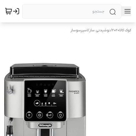
کوک کالا2020
/
نوشیدنی ساز
/
اسپرسوساز