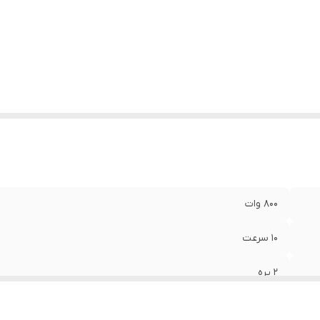
800 وات
10 سرعت
2 پره
دارد