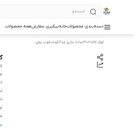
دسته‌بندی محصولات
خانه
پیگیری سفارش
همه محصولات
کوک کالا2020
/
اماده سازی غذا
/
گوشتکوب برقی
گو
EX
بر
دس
ت
تع
نو
عم
ظر
ن
عم