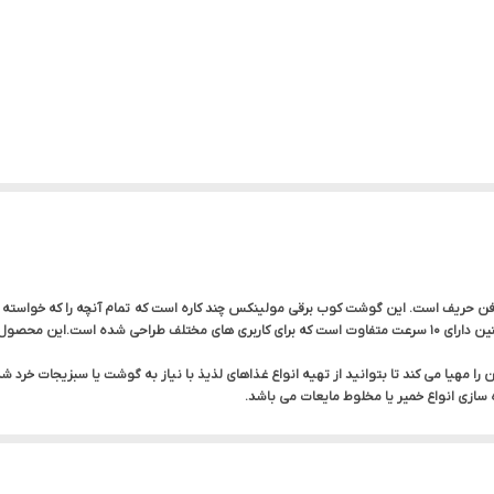
800 میلی لیتر
دارد
ل DD643، گوشتکوب برقی همه فن حریف است. این گوشت کوب برقی مولینکس چند کاره است که تمام آنچه را ک
ت 500 میلی لیتر حجم این امکان را مهیا می کند تا بتوانید از تهیه انواع غذاهای لذیذ با نیاز به گوشت یا 
 سازی انواع خمیر یا مخلوط مایعات می باشد.
کاسه خردکن