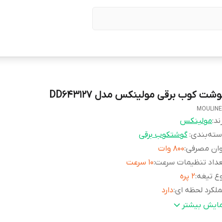
شت کوب برقی مولینکس مدل DD643127
MOULIN
ند:
مولینکس
ته‌بندی
:
گوشتکوب برقی
وان مصرفی
:
800 وات
داد تنظیمات سرعت
:
10 سرعت
ع تیغه
:
2 پره
لکرد لحظه ای
:
دارد
فیت لیوان مدرج
:
800 میلی لیتر
مایش بیشتر
لکرد توربو
:
دارد