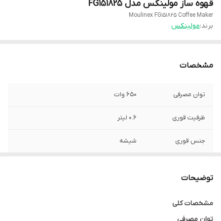
قهوه ساز مولینکس مدل FG151825
Moulinex FG151825 Coffee Maker
برند:
مولینکس
مشخصات
توان مصرفی
650 وات
ظرفیت قوری
۰.۶ لیتر
جنس قوری
شیشه
سیستم ضد چکه
دارد
توضیحات
ظرفیت مخزن آب
۶۰۰ سی‌سی
مشخصات کلی
توان مصرفی