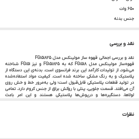
650 وات
جنس بدنه
پلاستیک
جنس قوری
نقد و بررسی
شیشه
نقد و بررسی اجمالی قهوه ساز مولینکس مدل FG151825
نوع فیلتر
قهوه‌ساز مولینکس مدل FG1518 که به FG151825 و نیز FG151 شناخته
دائمی
می‌شود، از تولیدات کارآمد این برند فرانسوی است. بدنه‌ی این دستگاه از
پلاستیک و به رنگ مشکی ساخته ‌شده است. کیفیت مواد استفاده‌شده
ظرفیت قوری
در تولید قطعات پلاستیکی قابل‌قبول است؛ ولی به‌مرور خط و خش روی
۰.۶ لیتر
آن می‌افتد. قسمت جلویی، پنلی با روکش براق از جنس کروم دارد. تمامی
لولاها، دستگیره‌ها و درپوش‌ها پلاستیکی هستند و این امر باعث
ظرفیت مخزن آب
سبک‌شدن کالا شده است.
۶۰۰ سی‌سی
نظرات
سیستم ضد چکه
دارد
صفحه گرم نگه دارنده قهوه