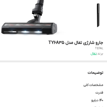
جارو شارژی تفال مدل TY6A35
TEFAL
برند:
تفال
توضیحات
مشخصات کلی
قدرت
140 دبلیو