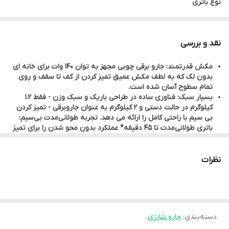
نوع باتری
یون لیتیوم
ولتاژ
نقد و بررسی
18 ولت
مکش قدرتمند: جارو برقی چوبی مجهز به توان 140 وات برای خانه ای
نشانگر زمان اجرا
بدون لک که به لطف مکش عمیق تمیز کردن از کف تا سقف و روی
دارد
تمام سطوح آسان شده است.
بسیار سبک: فناوری ساده در طراحی باریک و سبک وزن - فقط 1.2
نوع شارژ مجدد
کیلوگرم در حالت دستی و 2 کیلوگرم به عنوان جاروبرقی - تمیز کردن
پایه شارژ
دارد
بی سیم با راحتی کامل را ارائه می دهد. تجربه طولانی‌مدت بی‌سیم:
باتری طولانی‌مدت تا 45 دقیقه* عملکرد بدون محو شدن را برای تمیز
زمان اجرا (با استفاده از دستی در موقعیت استاندارد قدرتمند)
کردن کامل و بدون عجله ارائه می‌کند (*هنگام استفاده از دستی در
موقعیت قدرتمند Eco).
تا 45 دقیقه
کارآمد در همه جا: یک برس مکش چرخشی با سرعت بالا با پرزهای
نظرات
زمان اجرا
نایلونی که تمیز کردن بسیار کارآمدی را در انواع کف‌ها، فرش‌ها و
موکت‌ها ارائه می‌کند – با چراغ‌های LED برای ردیابی گرد و غبار در همه
طولانی (40 دقیقه - 1 ساعت)
جا. قابلیت تعمیر 15 ساله: قطعات ارزان قیمت در 6200 مرکز تعمیرات
سیستم تمیز کردن نوار برس دارد
ما در سراسر جهان برای تعمیر سریع در طول سالیان متمادی در
دسترس هستند - بخشی از تعهد ما برای کمک به حفاظت از محیط
ماژول ذخیره سازی لوازم جانبی
دسته‌بندی
:
جارو شارژی
زیست و کاهش ضایعات.