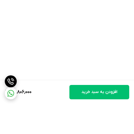
وزن بدون لوازم جانبی
۱.۸ کیلوگرم
ارتفاع
۱۱۰۰ میلیمتر
عرض
۲۶۰ میلیمتر
عمق
۳۵۰ میلیمتر
سایر مشخصات
سایر مشخصات
۱۵ دقیقه بخاردهی مداوم
از بین بردن ۹۹.۹۹% از
باکتری های معمول در سطح خانه از سطوح سخت
افزودن به سبد خرید
30,806,000