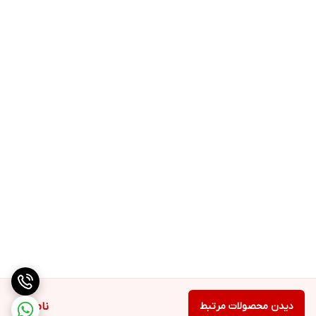
جنس بدنه
پلاستیک
فرکانس
۵۰-۶۰ هرتز
ولتاژ منبع
۲۲۰-۲۴۰ ولت
مشخصات نمایشگر و صفحه کنترل
نمایشگر ندارد
نشانگر روشن بودن دستگاه دارد
گنجایش و ابعاد
طول سیم برق
۸۵ سانتیمتر
وزن
۱.۴۲ کیلوگرم
ارتفاع
۳۳۰ میلیمتر
عرض
۲۴۰ میلیمتر
عمق
۲۱۰ میلیمتر
سایر مشخصات
سایر مشخصات
دم کردن قهوه در ۱۰ دقیقه
شستشوی آسان و راحت
دیدن محصولات مرتبط
ناموجود