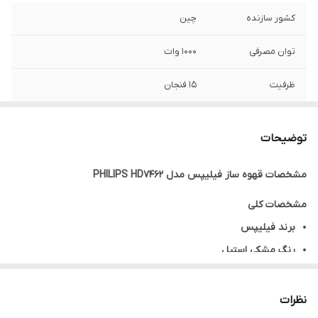
کشور سازنده
چین
توان مصرفی
۱۰۰۰ وات
ظرفیت
۱۵ فنجان
سیستم ضد چکه
دارد
توضیحات
ظرفیت مخزن آب
۱.۲ لیتر
مشخصات
قهوه ساز فیلیپس مدل PHILIPS HD7462
گارانتی
ضمانت اصالت و اصل بودن کالا
مشخصات کلی
برند
فیلیپس
رنگ
مشکی استیل
کشور سازنده
چین
مشخصات فنی
نظرات