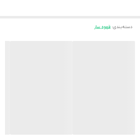
نوع دستگاه
قهوه ساز فیلتردار
عملکردها
قهوه
توان مصرفی
۱۰۰۰ وات
دسته‌بندی
:
قهوه ساز
ظرفیت مخزن آب
۱.۲ لیتر
جنس مخزن آب
پلاستیک
جنس مخزن پودر قهوه
پلاستیک
ظرفیت قوری
۱.۲ لیتر
جنس قوری
شیشه ای
نوع فیلتر
فیلتر قابل تعویض
تکنولوژی منحصر بفرد
تکنولوژی Aroma twister: گردش قهوه در
قوری از طریق طراحی ویژه نازل خروجی باعث پخش شدن یکنواخت
طعم قهوه می شود
سیستم ضد چکه دارد
سیستم رسوب زدایی
سیستم رسوب زدایی دستی